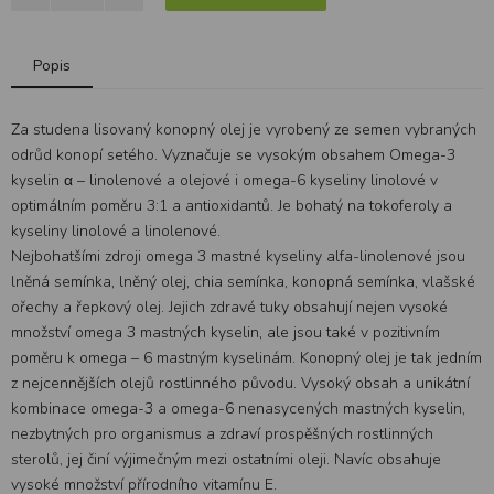
Popis
Za studena lisovaný konopný olej je vyrobený ze semen vybraných
odrůd konopí setého. Vyznačuje se vysokým obsahem Omega-3
kyselin α – linolenové a olejové i omega-6 kyseliny linolové v
optimálním poměru 3:1 a antioxidantů. Je bohatý na tokoferoly a
kyseliny linolové a linolenové.
Nejbohatšími zdroji omega 3 mastné kyseliny alfa-linolenové jsou
lněná semínka, lněný olej, chia semínka, konopná semínka, vlašské
ořechy a řepkový olej. Jejich zdravé tuky obsahují nejen vysoké
množství omega 3 mastných kyselin, ale jsou také v pozitivním
poměru k omega – 6 mastným kyselinám. Konopný olej je tak jedním
z nejcennějších olejů rostlinného původu. Vysoký obsah a unikátní
kombinace omega-3 a omega-6 nenasycených mastných kyselin,
nezbytných pro organismus a zdraví prospěšných rostlinných
sterolů, jej činí výjimečným mezi ostatními oleji. Navíc obsahuje
vysoké množství přírodního vitamínu E.