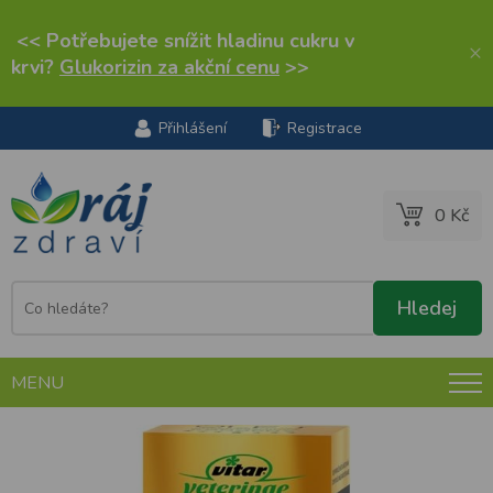
<< Potřebujete snížit hladinu cukru v
×
krvi?
Glukorizin za akční cenu
>>
Přihlášení
Registrace
0 Kč
MENU
Vitar veterinae konopný olej 200 ml