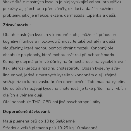
široké škále mastných kyselin je olej vynikající volbou pro výživu
pokožky a její ochranu před záněty, oxidací a dalšími kožními
problémy, jako je infekce, ekzém, dermatitida, lupénka a další.
Zdraví mozku:
Obsah mastných kyselin v konopném oleji může mít přínos pro
kognitivní funkce a mozkovou činnost. Je také bohatý na další
sloučeniny, které mohou pomoci chránit mozek. Konopný olej
obsahuje polyfenoly, které mohou hrát roli při ochraně mozku.
Konopný olej má příznivé účinky na činnost srdce, na vysoký krevní
tlak, aterosklerózu a hladinu cholesterolu. Obsah kyseliny alfa-
linolenové, jedné z mastných kyselin v konopném oleji, zřejmě
snižuje riziko kardiovaskulárních onemocnění. Tato mastná kyselina,
kterou lékaři nazývají kyselina linolenová, je také přítomna v rybích
olejích a lněném oleji.
Olej neosahuje THC, CBD ani jiné psychotropní látky.
Doporučené dávkování:
Malá plemena psů do 10 kg 5ml/denně.
Střední a velká plemena psů 10-25 kg 10 ml/denně.