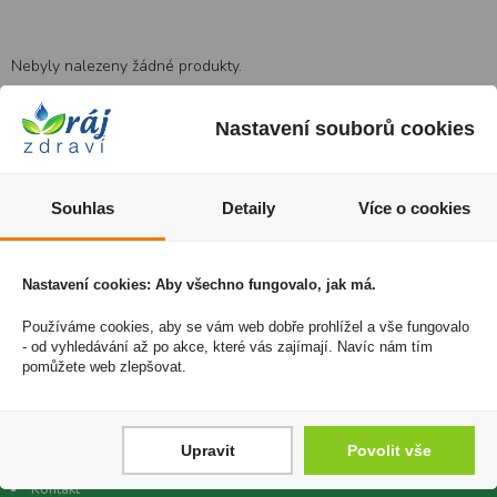
Nebyly nalezeny žádné produkty.
Nastavení souborů cookies
Vítejte v e-shopu Český Ráj Zdraví
E-shop www.ceskyrajzdravi.cz je zaměřen na prodej přírodních
Souhlas
Detaily
Více o cookies
produktů v podobě doplňků stravy, veterinálních přípravků nebo
přírodní kosmetiky. Na stránkách naleznete spoustu vychytaného a
akčního zboží, které je potřebné v každé domácnosti. Zejména
Nastavení cookies: Aby všechno fungovalo, jak má.
doporučujeme shlédnout naši sekci NEJŽÁDANĚJŠÍ, kde naleznete
Používáme cookies, aby se vám web dobře prohlížel a vše fungovalo
nejčastěji objednávané zboží za výhodné ceny.
- od vyhledávání až po akce, které vás zajímají. Navíc nám tím
objednavky@ceskyrajzdravi.cz
pomůžete web zlepšovat.
DŮLEŽITÉ INFORMACE
Upravit
Povolit vše
Doprava zdarma
Kontakt