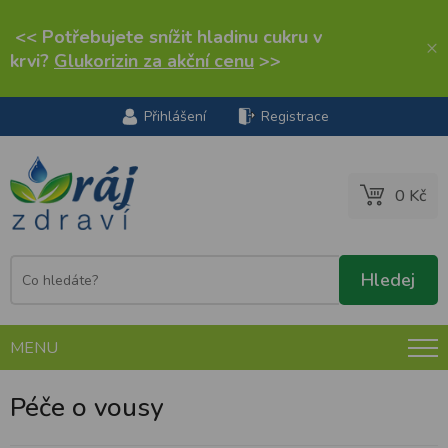
<< Potřebujete snížit hladinu cukru v
×
krvi?
Glukorizin za akční cenu
>>
Přihlášení
Registrace
0 Kč
MENU
Péče o vousy