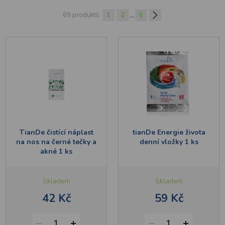
...
69 produktů
1
2
6
TianDe čistící náplast
tianDe Energie života
na nos na černé tečky a
denní vložky 1 ks
akné 1 ks
Skladem
Skladem
42 Kč
59 Kč
1
1