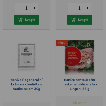
1
1
Koupit
Koupit
Akce
tianDe Regenerační
tianDe revitalizační
krém na chodidla s
maska na obličej a krk
hadím tukem 30g
Lingzhi 35 g
Skladem