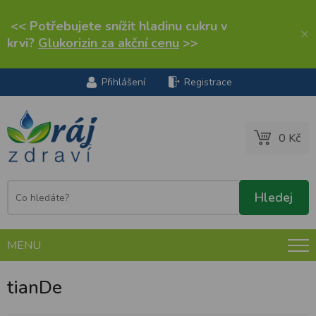
<< Potřebujete snížit hladinu cukru v
×
krvi?
Glukorizin za akční cenu
>>
Přihlášení
Registrace
0 Kč
MENU
tianDe