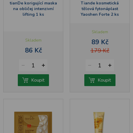
tianDe korigující maska
Tiande kosmetická
na obličej intenzivní
tělová fytonáplast
lifting 1 ks
Yaoshen Forte 2 ks
Skladem
Skladem
89 Kč
86 Kč
179 Kč
1
1
Koupit
Koupit