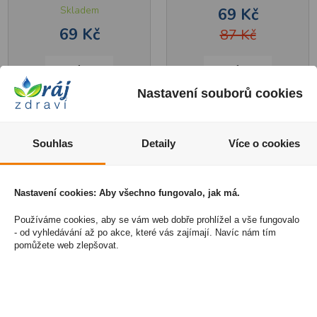
Skladem
69 Kč
69 Kč
87 Kč
1
1
Nastavení souborů cookies
Koupit
Koupit
Souhlas
Detaily
Více o cookies
Nastavení cookies: Aby všechno fungovalo, jak má.
Používáme cookies, aby se vám web dobře prohlížel a vše fungovalo
- od vyhledávání až po akce, které vás zajímají. Navíc nám tím
pomůžete web zlepšovat.
tianDe hydratující
tianDe čistící maska na
maska na obličej a krk
obličej proti akné a
s kyselinou
jízvám 35 g