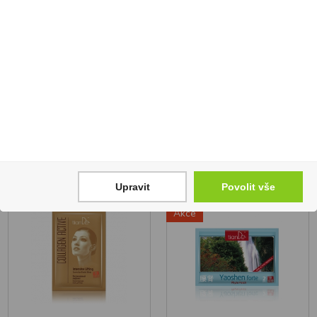
hyaluronovou 35 g
Skladem
Skladem
77 Kč
85 Kč
1
1
Koupit
Koupit
Upravit
Povolit vše
Akce