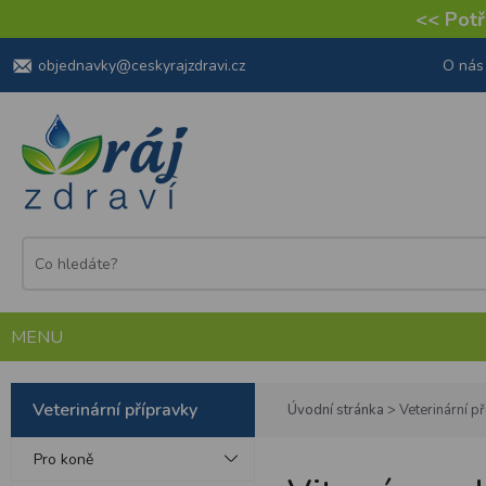
<< Potře
objednavky@ceskyrajzdravi.cz
O nás
MENU
Veterinární přípravky
Úvodní stránka
>
Veterinární p
Pro koně