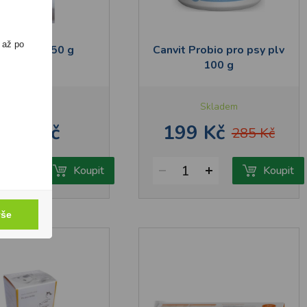
 až po
azin Pudr 50 g
Canvit Probio pro psy plv
100 g
Skladem
Skladem
195 Kč
199 Kč
285 Kč
1
Koupit
Koupit
vše