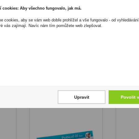
í cookies: Aby všechno fungovalo, jak má.
 cookies, aby se vám web dobře prohlížel a vše fungovalo - od vyhledávání
rte
Vitar veterinae konopný
Baj
ré vás zajímají. Navíc nám tím pomůžete web zlepšovat.
olej 200 ml
Skladem
195 Kč
1
1
Koupit
Koupit
Upravit
Povolit 