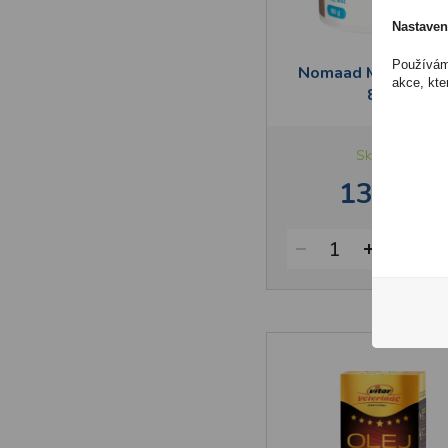
Nastaven
Používáme
Nomaad Mineral Fo
akce, kte
80 g
Skladem
139 Kč
1