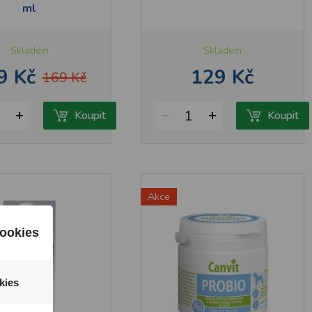
ml
Skladem
Skladem
9 Kč
129 Kč
169 Kč
1
Koupit
Koupit
Akce
ookies
kies