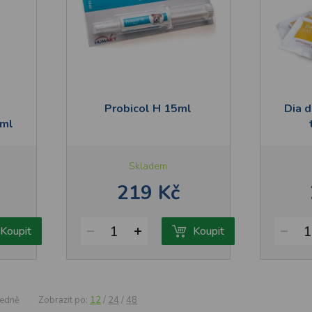
Probicol H 15ml
Dia d
 ml
Skladem
219 Kč
1
1
Koupit
Koupit
edně
Zobrazit po:
12
/
24
/
48