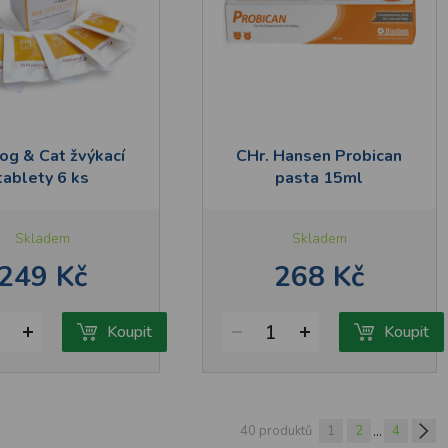
og & Cat žvýkací
CHr. Hansen Probican
tablety 6 ks
pasta 15ml
Skladem
Skladem
249 Kč
268 Kč
1
Koupit
Koupit
...
40 produktů
1
2
4