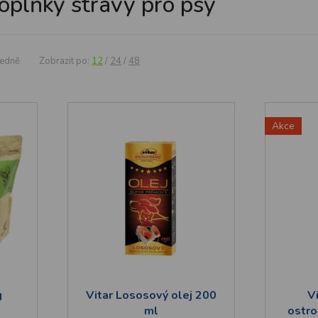
oplňky stravy pro psy
edně
Zobrazit po:
12
/
24
/
48
Akce
g
Vitar Lososový olej 200
Vi
ml
ostro