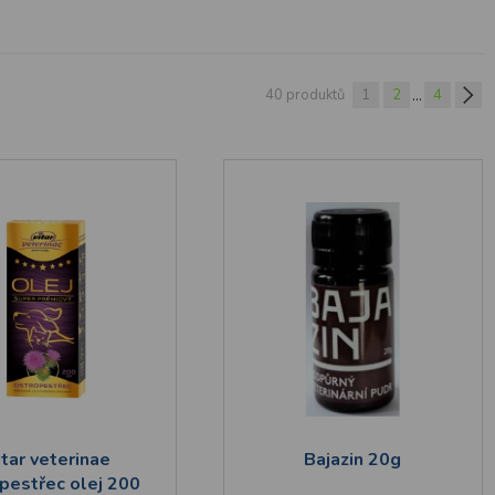
...
40 produktů
1
2
4
tar veterinae
Bajazin 20g
pestřec olej 200