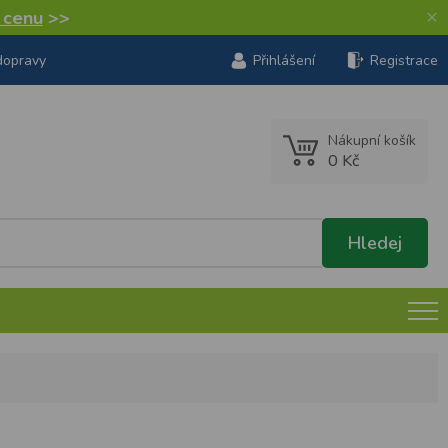
×
í cenu
>>
dopravy
Přihlášení
Registrace
Nákupní košík
0 Kč