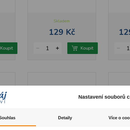
Skladem
129 Kč
12
1
1
Koupit
Koupit
Nastavení souborů c
Souhlas
Detaily
Více o coo