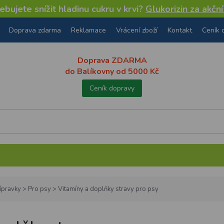
bujete snížit hladinu cukru v krvi?
Glukorizin za akčn
Doprava zdarma
Reklamace
Vrácení zboží
Kontakt
Ceník 
Doprava ZDARMA
do Balíkovny od 5000 Kč
Ceník dopravy
řípravky
>
Pro psy
>
Vitamíny a doplňky stravy pro psy