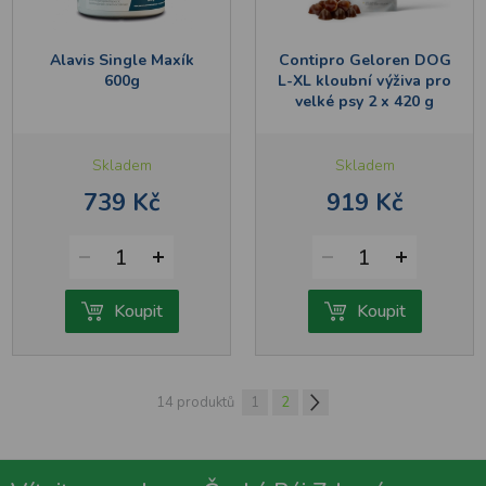
Alavis Single Maxík
Contipro Geloren DOG
600g
L-XL kloubní výživa pro
velké psy 2 x 420 g
Skladem
Skladem
739 Kč
919 Kč
1
1
Koupit
Koupit
14 produktů
1
2