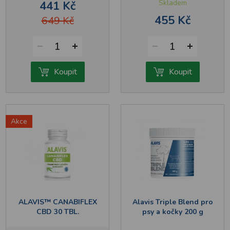
Skladem
441 Kč
455 Kč
649 Kč
1
1
Koupit
Koupit
Akce
ALAVIS™ CANABIFLEX
Alavis Triple Blend pro
CBD 30 TBL.
psy a kočky 200 g