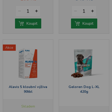
1
1
Koupit
Koupit
Akce
Alavis 5 kloubní výživa
Geloren Dog L-XL
90tbl
420g
Skladem