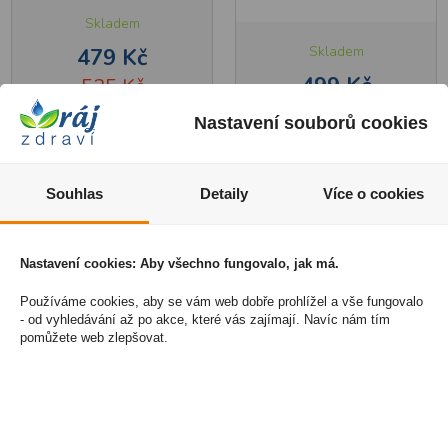
Skladem
Skladem
479 Kč
499 Kč
525 Kč
Nastavení souborů cookies
1
1
Koupit
Koupit
Souhlas
Detaily
Více o cookies
Nastavení cookies: Aby všechno fungovalo, jak má.
Akce
Používáme cookies, aby se vám web dobře prohlížel a vše fungovalo
Novinka
- od vyhledávání až po akce, které vás zajímají. Navíc nám tím
pomůžete web zlepšovat.
Vitar Veterinae ArtiVit
Alavis Triple Blend +