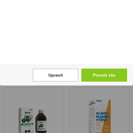
Pegas MSM 720 g
CBD pro psy 200 g
Skladem
Skladem
579 Kč
559 Kč
859 Kč
1
1
Koupit
Koupit
Upravit
Povolit vše