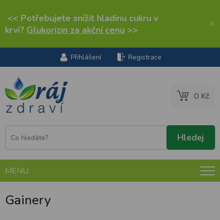
<< Potřebujete snížit hladinu cukru v
×
krvi?
Glukorizin za akční cenu
>>
Přihlášení
Registrace
0 Kč
MENU
Gainery