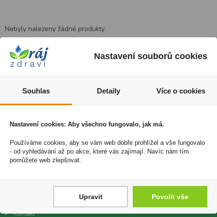
Nebyly nalezeny žádné produkty.
Nastavení souborů cookies
Vítejte v e-shopu Český Ráj Zdraví
E-shop www.ceskyrajzdravi.cz je zaměřen na prodej přírodních
Souhlas
Detaily
Více o cookies
produktů v podobě doplňků stravy, veterinálních přípravků nebo
přírodní kosmetiky. Na stránkách naleznete spoustu vychytaného a
akčního zboží, které je potřebné v každé domácnosti. Zejména
Nastavení cookies: Aby všechno fungovalo, jak má.
doporučujeme shlédnout naši sekci NEJŽÁDANĚJŠÍ, kde naleznete
Používáme cookies, aby se vám web dobře prohlížel a vše fungovalo
nejčastěji objednávané zboží za výhodné ceny.
- od vyhledávání až po akce, které vás zajímají. Navíc nám tím
objednavky@ceskyrajzdravi.cz
pomůžete web zlepšovat.
DŮLEŽITÉ INFORMACE
Upravit
Povolit vše
Doprava zdarma
Kontakt