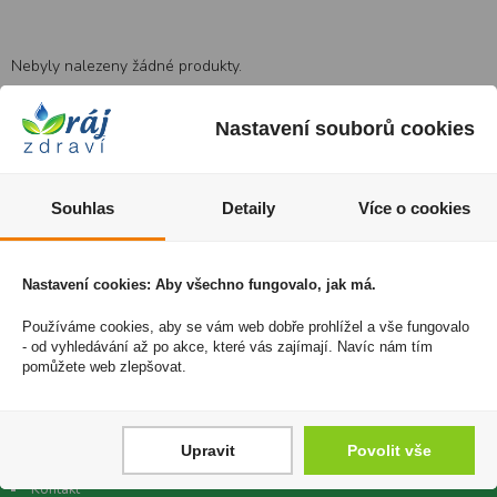
Nebyly nalezeny žádné produkty.
Nastavení souborů cookies
Vítejte v e-shopu Český Ráj Zdraví
E-shop www.ceskyrajzdravi.cz je zaměřen na prodej přírodních
Souhlas
Detaily
Více o cookies
produktů v podobě doplňků stravy, veterinálních přípravků nebo
přírodní kosmetiky. Na stránkách naleznete spoustu vychytaného a
akčního zboží, které je potřebné v každé domácnosti. Zejména
Nastavení cookies: Aby všechno fungovalo, jak má.
doporučujeme shlédnout naši sekci NEJŽÁDANĚJŠÍ, kde naleznete
Používáme cookies, aby se vám web dobře prohlížel a vše fungovalo
nejčastěji objednávané zboží za výhodné ceny.
- od vyhledávání až po akce, které vás zajímají. Navíc nám tím
objednavky@ceskyrajzdravi.cz
pomůžete web zlepšovat.
DŮLEŽITÉ INFORMACE
Upravit
Povolit vše
Doprava zdarma
Kontakt