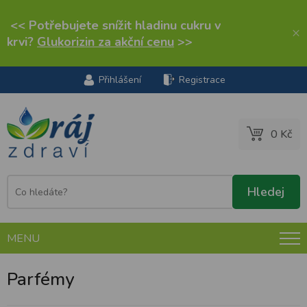
<< Potřebujete snížit hladinu cukru v
×
krvi?
Glukorizin za akční cenu
>>
Přihlášení
Registrace
0 Kč
MENU
Parfémy