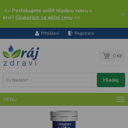
<< Potřebujete snížit hladinu cukru v
×
krvi?
Glukorizin za akční cenu
>>
Přihlášení
Registrace
0 Kč
MENU
Vitamin C + Acerola + Zinek 20+4 tablet