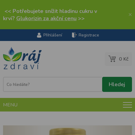
<< Potřebujete snížit hladinu cukru v
×
krvi?
Glukorizin za akční cenu
>>
Přihlášení
Registrace
0 Kč
MENU
VitaHarmony RainForest Maca 500 mg 250