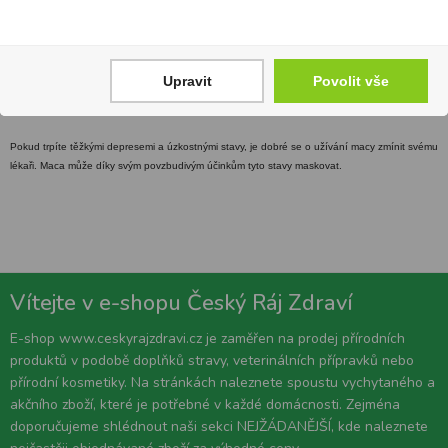
data uvedeného na obalu.
Upozornění :
Obsah začněte užívat pouze z nepoškozeného bezpečnostního obalu. Nepřekračujte
Upravit
Povolit vše
doporučené denní dávkování. Není určeno dětem do 3 let. Není určeno jako náhrada
pestré stravy.
Pokud trpíte těžkými depresemi a úzkostnými stavy, je dobré se o užívání macy zmínit svému
lékaři. Maca může díky svým povzbudivým účinkům tyto stavy maskovat.
Vítejte v e-shopu Český Ráj Zdraví
E-shop www.ceskyrajzdravi.cz je zaměřen na prodej přírodních
produktů v podobě doplňků stravy, veterinálních přípravků nebo
přírodní kosmetiky. Na stránkách naleznete spoustu vychytaného a
akčního zboží, které je potřebné v každé domácnosti. Zejména
doporučujeme shlédnout naši sekci NEJŽÁDANĚJŠÍ, kde naleznete