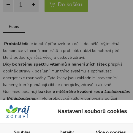
Do košíku
Popis
ProbioMéďa
je ideální přípravek pro děti i dospělé. Výjimečná
kombinace vitaminů, minerálů a probiotik nabízí komplexní péči,
která podporuje růst, vývoj a celkové zdraví.
Díky
bohatému spektru vitaminů a minerálních látek
přispívá
doplněk stravy k posílení imunitního systému a optimalizaci
energetické rovnováhy. Tyto živiny jsou základními stavebními
kameny, které pomáhají cítit se energicky, zdravě a aktivně.
Gummies obsahují
bakterie mléčného kvašení rodu
Lactobacillus
a Bifidobacterium
. Tyto probiotické kultury obnovují a udržují
zdravou rovnováhu střevní mikroflóry, což je zvláště důležité po
Nastavení souborů cookies
léčbě antibiotiky, nevhodném stravování či nedostatečné výživě.
Díky pektinové formě se gummies snadno užívají a výborně
chutnají.
Produkt neobsahuje želatinu
, tudíž je vhodný pro osoby,
které vylučují ze své stravy živočišné produkty.
Souhlas
Detaily
Více o cookies