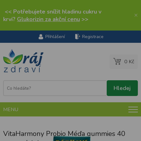
<< Potřebujete snížit hladinu cukru v
×
krvi?
Glukorizin za akční cenu
>>
Přihlášení
Registrace
0 Kč
MENU
VitaHarmony Probio Méďa gummies 40