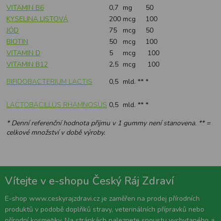
VITAMIN B6
0,7
mg
50
KYSELINA LISTOVÁ
200
mcg
100
JÓD
75
mcg
50
BIOTIN
50
mcg
100
VITAMIN D
5
mcg
100
VITAMIN B12
2,5
mcg
100
BIFIDOBACTERIUM LACTIS
0,5
mld. **
*
LACTOBACILLUS RHAMNOSUS
0,5
mld. **
*
* Denní referenční hodnota přijmu v 1 gummy není stanovena. ** =
celkové množství v době výroby.
Vítejte v e-shopu Český Ráj Zdraví
E-shop www.ceskyrajzdravi.cz je zaměřen na prodej přírodních
produktů v podobě doplňků stravy, veterinálních přípravků nebo
přírodní kosmetiky. Na stránkách naleznete spoustu vychytaného a