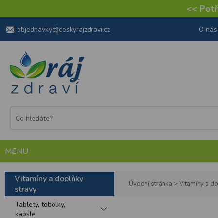
<< Potře
objednavky@ceskyrajzdravi.cz
O nás
MENU
Vitamíny a doplňky
Úvodní stránka
>
Vitamíny a do
stravy
Tablety, tobolky,
kapsle