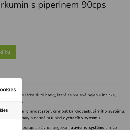
rkumin s piperinem 90cps
šíku
ookies
 kurkumy což je látka žluté barvy, která se využívá nejen v indické,
žloutlé barvy.
kies
rmální
trávení, činnost jater, činnost kardiovaskulárního systému
,
rvové soustavy
a normální funkci
dýchacího systému
.
rin zároveň podporuje správné fungování
trávícího systému
tím, že