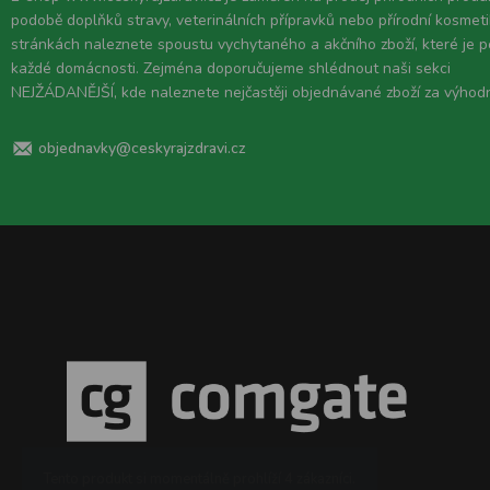
podobě doplňků stravy, veterinálních přípravků nebo přírodní kosmeti
stránkách naleznete spoustu vychytaného a akčního zboží, které je 
každé domácnosti. Zejména doporučujeme shlédnout naši sekci
NEJŽÁDANĚJŠÍ, kde naleznete nejčastěji objednávané zboží za výhod
objednavky@ceskyrajzdravi.cz
Tento produkt si momentálně prohlíží
4 zákazníci
.