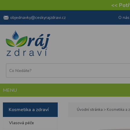
<< Potře
objednavky@ceskyrajzdravi.cz
O nás
MENU
Kosmetika a zdraví
Úvodní stránka
>
Kosmetika a z
Vlasová péče