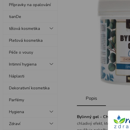
Přípravky na opalování
tianDe
tělová kosmetika
Pleťová kosmetika
Péče o vousy
Intimní hygiena
Náplasti
Dekorativní kosmetika
Popis
Parfémy
Hygiena
Bylinný gel - Chladivý
- ma
chladivý efekt, který pomáhá 
Zdraví