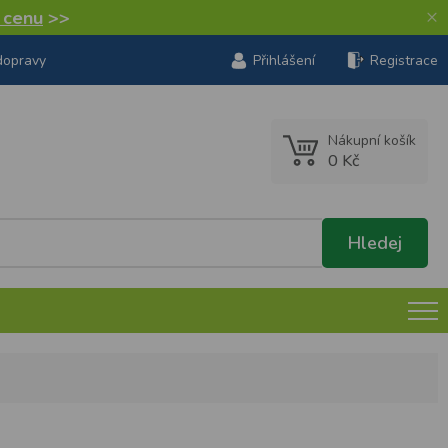
×
í cenu
>>
dopravy
Přihlášení
Registrace
Nákupní košík
0 Kč