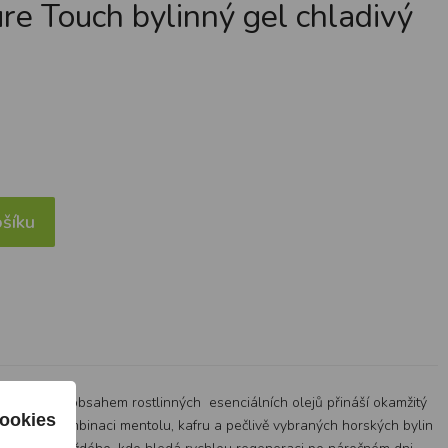
e Touch bylinný gel chladivý
šíku
a vysokým obsahem rostlinných esenciálních olejů přináší okamžitý
ookies
maze. Díky kombinaci mentolu, kafru a pečlivě vybraných horských bylin