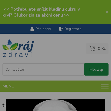
<< Potřebujete snížit hladinu cukru v
×
krvi?
Glukorizin za akční cenu
>>
Přihlášení
Registrace
0 Kč
MENU
tianDe Natural Veil deostick 60 g