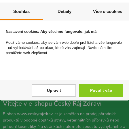
Souhlas
Detaily
Více o cookies
Popis
Nastavení cookies: Aby všechno fungovalo, jak má.
TianDe Přírodní antiperspirant Natural Veil
Používáme cookies, aby se vám web dobře prohlížel a vše fungovalo
Ze 100 % se skládá z horninového sopečného minerálu alunite,
- od vyhledávání až po akce, které vás zajímají. Navíc nám tím
který eliminuje tělesný pach a neblokuje póry. Nezanechává žádné
pomůžete web zlepšovat.
stopy na oblečení. Bez zápachu. Hypoalergenní. Vhodný pro muže i
ženy.
Váha: 60g
Upravit
Povolit vše
Vítejte v e-shopu Český Ráj Zdraví
E-shop www.ceskyrajzdravi.cz je zaměřen na prodej přírodních
produktů v podobě doplňků stravy, veterinálních přípravků nebo
přírodní kosmetiky. Na stránkách naleznete spoustu vychytaného a