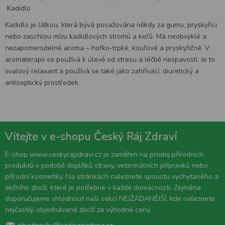
Kadidlo
Kadidlo je látkou, která bývá považována někdy za gumu, pryskyřici
nebo zaschlou mízu kadidlových stromů a keřů. Má neobvyklé a
nezapomenutelné aroma – hořko-trpké, kouřové a pryskyřičné. V
aromaterapii se používá k úlevě od stresu a léčbě nespavosti. Je to
svalový relaxant a používá se také jako zahřívací, diuretický a
antiseptický prostředek.
Vítejte v e-shopu Český Ráj Zdraví
E-shop www.ceskyrajzdravi.cz je zaměřen na prodej přírodních
produktů v podobě doplňků stravy, veterinálních přípravků nebo
přírodní kosmetiky. Na stránkách naleznete spoustu vychytaného a
akčního zboží, které je potřebné v každé domácnosti. Zejména
doporučujeme shlédnout naši sekci NEJŽÁDANĚJŠÍ, kde naleznete
nejčastěji objednávané zboží za výhodné ceny.