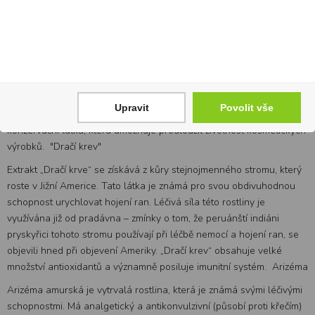
Listy bazalky obsahují vitamín P, provitamín A a rutin. Esenciální olej
má lokální anestetický účinek, uvolňuje hladké svalstvo žaludku i
dělohy a má antibakteriální vlastnosti. Vazelína
Vazelína je směsí minerálních olejů a pevných parafínů. Kalafuna
Kalafuna je světle žlutá, křehká, ale tvrdá látka, která obsahuje
pryskyřičné látky. Je často využívána v lidovém léčitelství. Má
Upravit
Povolit vše
protizánětlivé, antiseptické a antialergické vlastnosti. Jedná se o
konzervační látku, která umožňuje prodloužit životnost kosmetických
výrobků. "Dračí krev"
Extrakt „Dračí krve“ se získává z kůry stejnojmenného stromu, který
roste v Jižní Americe. Tato látka je známá pro svou obdivuhodnou
schopnost urychlovat hojení ran. Léčivá síla této rostliny je
využívána již od pradávna – zmínky o tom, že peruánští indiáni
pryskyřici tohoto stromu používají při léčbě nemocí a hojení ran, se
objevili hned při objevení Ameriky. „Dračí krev“ obsahuje velké
množství antioxidantů a významně posiluje imunitní systém. Arizéma
Arizéma amurská je vytrvalá rostlina, která je známá svými léčivými
schopnostmi. Má analgetický a antikonvulzivní (působí proti křečím)