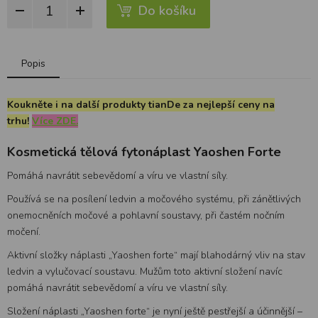
Do košíku
Popis
Koukněte i na další produkty tianDe za nejlepší ceny na
trhu!
Více ZDE.
Kosmetická tělová fytonáplast Yaoshen Forte
Pomáhá navrátit sebevědomí a víru ve vlastní síly.
Používá se na posílení ledvin a močového systému, při zánětlivých
onemocněních močové a pohlavní soustavy, při častém nočním
močení.
Aktivní složky náplasti „Yaoshen forte“ mají blahodárný vliv na stav
ledvin a vylučovací soustavu. Mužům toto aktivní složení navíc
pomáhá navrátit sebevědomí a víru ve vlastní síly.
Složení náplasti „Yaoshen forte“ je nyní ještě pestřejší a účinnější –