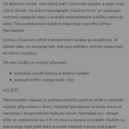
19 aktivních složek, mezi které patří různorodé výtažky a oleje, mají
cílený účinek. Na balení fytonáplastí „Yaoshen forte“ je vyobrazen
mohutný vodopád, který v podobě mnohačetných potůčků stéká do
údolí. Toto podobenství výstižně znázorňuje specifika účinku
fytonáplasti.
Jednou z hlavních výhod transdermální terapie je skutečnost, že
účinné látky se dostávají tam, kde jsou potřeba, aniž by vstupovaly
do trávicí soustavy.
Přírodní složky ve složení přípravku:
pomohou posílit ledviny a močový systém
probudí vnitřní energii mužů i žen
POUŽITÍ:
Před použitím náplasti je potřeba pokožku pečlivě očistit a odmastit,
nejlépe přípravkem s lihem. Nalepte fytonáplast na body, které se
nacházejí v bezprostřední blízkosti ledvin. Nacházejí se v oblasti
kříže ve vzdálenosti asi 3-5 cm zleva a zprava od páteře. Mužům se
doporučuje lepit ještě další proužek náplasti 4 prsty pod pupek.