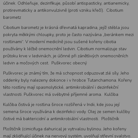
účinek. Odhleňuje, dezinfikuje, působí antispasticky, antianemicky,
protirevmaticky a antikonvulzivně (proti vzniku křečí). Cibotium
barometz
Cibotium barometz je krásná dřevnatá kapradina, jejíž stébla jsou
pokryta měkkými chloupky, proto je často nazývána „beránkem mezi
rostlinami“. V moderní medicíně jsou sušené kořeny cibotia
používány k léčbě onemocnění ledvin. Cibotium normalizuje stav
průtoku krve v ledvinách, je účinné při zánětlivých onemocněních
ledvin a močových cest. Puškvorec obecný
Puškvorec je známý tím, že má schopnost odpuzovat zlé síly. Jeho
oddenky byly nalezeny dokonce i v hrobce Tutanchamona. Kořeny
této rostliny mají spasmolytické, antimikrobiální i dezinfekční
vlastnosti. Puškvorec má svébytné příjemné aroma. Kulčiba
Kulčiba čistivá je rostlina široce rozšířená v Indii, kde jsou její
semena široce využívána k dezinfekci vody. Olej ze semen kulčiby
čistivé má baktericidní a antimikrobiální vlastnosti. Ploštičník
Ploštičník (cimicifuga dahurica) je vytrvalou bylinou. Jeho kořeny
mají zklidňující účinek na nervový systém, uvolňují střevní svalstvo.