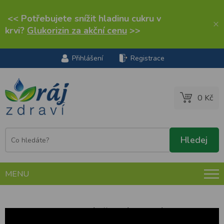
<< Potřebujete snížit hladinu cukru v
×
krvi?
Glukorizin za akční cenu
>>
Přihlášení
Registrace
0 Kč
MENU
Tiande kosmetická tělová fytonáplast