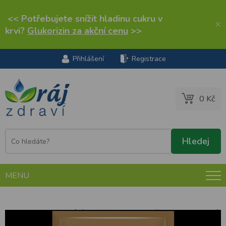
<< Potřebujete snížit hladinu cukru v
×
krvi?
Glukorizin za akční cenu
>>
Přihlášení
Registrace
0 Kč
MENU
tianDe korigující maska na obličej intenzivní