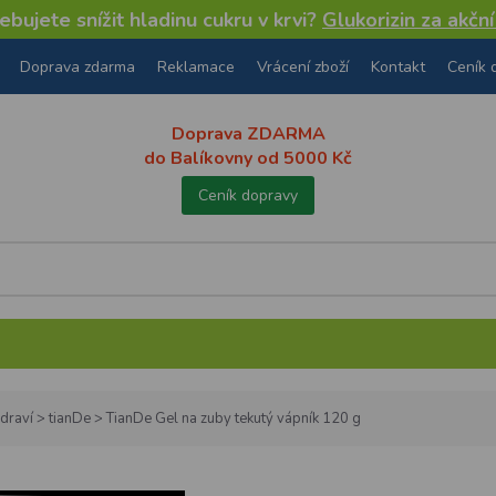
bujete snížit hladinu cukru v krvi?
Glukorizin za akčn
Doprava zdarma
Reklamace
Vrácení zboží
Kontakt
Ceník 
Doprava ZDARMA
do Balíkovny od 5000 Kč
Ceník dopravy
draví
>
tianDe
>
TianDe Gel na zuby tekutý vápník 120 g