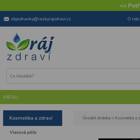
<< Potře
objednavky@ceskyrajzdravi.cz
O nás
MENU
Kosmetika a zdraví
Úvodní stránka
>
Kosmetika a z
Vlasová péče