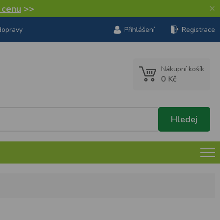
×
í cenu
>>
dopravy
Přihlášení
Registrace
Nákupní košík
0 Kč