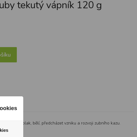
uby tekutý vápník 120 g
šíku
ookies
ňuje zubní plak, bělí, předcházet vzniku a rozvoji zubního kazu.
kies