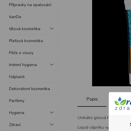
Přípravky na opalování
tianDe
tělová kosmetika
Pleťová kosmetika
Péče o vousy
Intimní hygiena
Náplasti
Dekorativní kosmetika
Popis
Parfémy
Hygiena
Unikátní gelová formule s tek
Zdraví
Liquid vápníku vyplní praskl