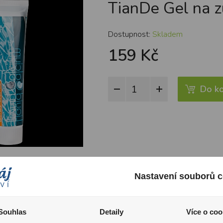
TianDe Gel na z
Dostupnost:
Skladem
159 Kč
Do ko
Nastavení souborů c
utým vápníkem snižuje citlivost nervových zakončení zubů, účinně odstra
Souhlas
Detaily
Více o coo
iny na povrchu zubu, při obnově poškozené skloviny.