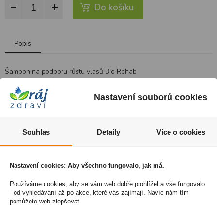
Do košíku
Popis
Šampon na podporu růstu vlasů Bio Rehab
Síla se skrývá v délce. Jemně čistí pokožku hlavy a vlasy. Zlepšuje
Nastavení souborů cookies
přítok krve do vlasových folikulů a stimuluje růst vlasů, zabraňuje
jejich vypadávání. Podporuje zdraví vlasů a vlasové pokožky.
Neobsahuje sulfáty!
Souhlas
Detaily
Více o cookies
POUŽITÍ:
Naneste na vlhké vlasy, vmasírujte a opláchněte.
Šampon šetrně myje pokožku hlavy i vlasy. Zlepšuje prokrvení
Nastavení cookies: Aby všechno fungovalo, jak má.
vlasové pokožky důležité pro výživu vlasových folikulů, a tím
Používáme cookies, aby se vám web dobře prohlížel a vše fungovalo
stimuluje růst vlasů, omezuje jejich padání a vznik lupů. Dodává
- od vyhledávání až po akce, které vás zajímají. Navíc nám tím
vlasům a pokožce zdravý vzhled.
pomůžete web zlepšovat.
Složení: Aqua, Sodium Olivate, Cocamidopropyl Betaine,