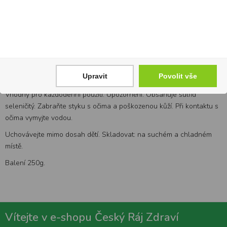
Acrylates/Dimethicone Copolymer, Cocamide MEA,
Polyquaternium-47, Cocamidopropyl Dimethylamine, Glycol
Distearate, Polyquaternium-7, Zingiber Officinale Root Extract,
Disodium Lauryl Phosphate, DMHF, Guar Hydroxpropyltrimonium
Chloride, Panthenol, Polyquaternium-10, Climbamle, Citric Acid,
Selenium Sulfide.
Upravit
Povolit vše
Použití: naneste na vlhké vlasy, vmasírujte, nakonec opláchněte.
Vhodný pro každodenní použití. Upozornění: Obsahuje sulfid
seleničitý. Zabraňte styku s očima a poškozenou kůží. Při kontaktu s
očima vymyjte vodou.
Uchovávejte mimo dosah dětí. Skladovat: na suchém a chladném
místě.
Balení 250g.
Vítejte v e-shopu Český Ráj Zdraví