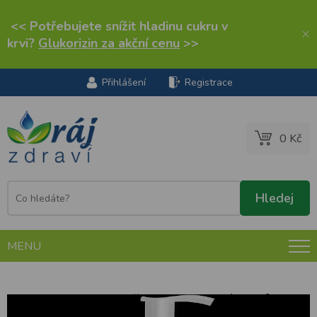
<< Potřebujete snížit hladinu cukru v
×
krvi?
Glukorizin za akční cenu
>>
Přihlášení
Registrace
0 Kč
MENU
tianDe Bio Rehab šampon-aktivátor růstu