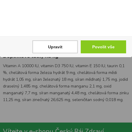
lososový olej (zdroj DHA), minerály, sušený čekankový kořen,
rajčata, borůvky, maliny, extrakt z Yucca schidigera.
Analytické složky
Protein 29 %, obsah tuku 15 %, hrubá vláknina 4,5 %, hrubý popel
7,8 %, vlhkost 10 %, omega 6 mastné kyseliny 2,4 %, omega 3
mastné kyseliny 0,3 %, DHA 0,05 %.
Upravit
Povolit vše
Doplňkové látky na kg
Vitamin A 10000 IU, vitamin D3 750 IU, vitamin E 150 IU, taurin 0,1
%, chelátová forma železa hydrát 9 mg, chelátová forma mědi
hydrát 1,05 mg, síran železnatý 18 mg, síran měďnatý 1,75 mg, jodid
draselný 1,485 mg, chelátová forma manganu 2,1 mg, oxid
manganatý 7,7 mg, síran manganatý 4,48 mg, chelátová forma zinku
11,25 mg, síran zinečnatý 26,625 mg, seleničitan sodný 0,018 mg.
Vítejte v e-shopu Český Ráj Zdraví