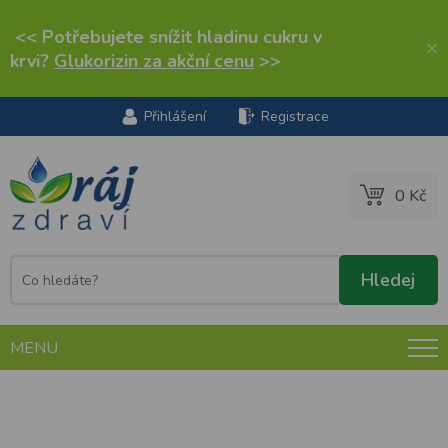
<< Potřebujete snížit hladinu cukru v
×
krvi?
Glukorizin za akční cenu
>>
Přihlášení
Registrace
0 Kč
MENU
Taste of the Wild Southwest Canyon 12,2