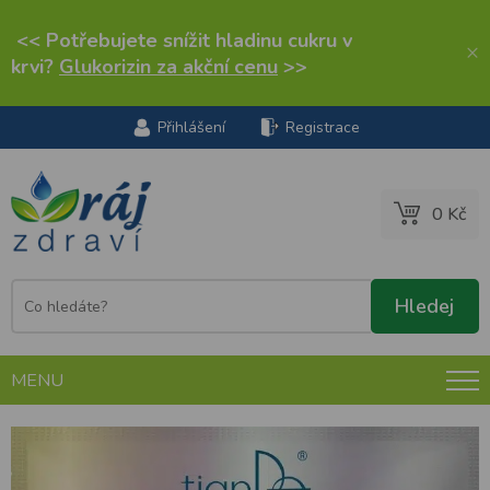
<< Potřebujete snížit hladinu cukru v
×
krvi?
Glukorizin za akční cenu
>>
Přihlášení
Registrace
0 Kč
MENU
Tající kolagenová liftingová pleťová maska s