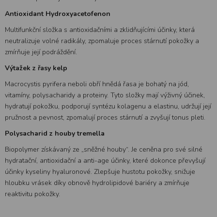
Antioxidant Hydroxyacetofenon
Multifunkční složka s antioxidačními a zklidňujícími účinky, která
neutralizuje volné radikály, zpomaluje proces stárnutí pokožky a
zmírňuje její podráždění.
Výtažek z řasy kelp
Macrocystis pyrifera neboli obří hnědá řasa je bohatý na jód,
vitamíny, polysacharidy a proteiny. Tyto složky mají výživný účinek,
hydratují pokožku, podporují syntézu kolagenu a elastinu, udržují její
pružnost a pevnost, zpomalují proces stárnutí a zvyšují tonus pleti.
Polysacharid z houby tremella
Biopolymer získávaný ze „sněžné houby“. Je ceněna pro své silné
hydratační, antioxidační a anti-age účinky, které dokonce převyšují
účinky kyseliny hyaluronové. Zlepšuje hustotu pokožky, snižuje
hloubku vrásek díky obnově hydrolipidové bariéry a zmírňuje
reaktivitu pokožky.