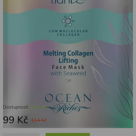
mořskými řasami, 1ks
Dostupnost:
Skladem
99 Kč
114 Kč