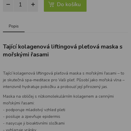
Do košíku
Popis
Tající kolagenová liftingová pleťová maska s
mořskými řasami
Tající kolagenová liftingová pleťová maska s mořskými řasami – to
je skutečná spa-meditace pro Vaši pleť. Působí jako mořská vlna –
intenzivně hydratuje pokožku a probouzí její přirozený jas.
Maska na obličej s nízkomolekulárním kolagenem a cennými
mořskými řasami:
- podporuje mladistvý vzhled pleti
- posiluje a zpevňuje epidermis
- nasycuje ji bioaktivními složkami
- vyhlazuje vrásky