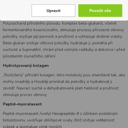
ochranné funkce a zmírňovat zarudnutí i citlivost.
Upravit
Povolit vše
Beta-glukan
Polysacharid přírodního původu. Komplex beta-glukanů, včetně
fermentovaného kvasnicového, stimuluje procesy přirozené obnovy
pokožky, zvyšuje její pevnost a pružnost a vyhlazuje drobné vrásky.
Beta-glukan snižuje citlivost pokožky, hydratuje ji, pomáhá při
suchosti a šupinatění, chrání před volnými radikály a dokonce i před
působením slunečního záření.
Hydrolyzovaný kolagen
„Rozložený” přírodní kolagen. Jeho molekuly jsou zmenšené tak, aby
mohly snadněji a hlouběji pronikat do pokožky a hydratovat ji
zevnitř. Navrací suché a dehydratované pleti hebkost a pružnost,
stimuluje proces obnovy.
Peptid–myorelaxant
Peptid–myorelaxant Acetyl Hexapeptide-8 s účinkem podobným
botulotoxinu, uvolňuje obličejové svaly, čímž snižuje viditelnost
vrásek a zpomaluje vznik nových.