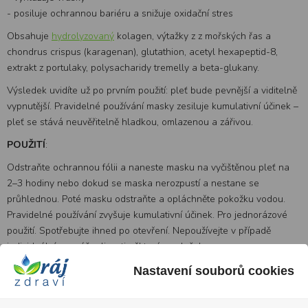
- posiluje ochrannou bariéru a snižuje oxidační stres
Obsahuje
hydrolyzovaný
kolagen, výtažky z z mořských řas a
chondrus crispus (karagenan), glutathion, acetyl hexapeptid-8,
extrakt z portulaky, polysacharidy tremelly a beta-glukany.
Výsledek uvidíte už po prvním použití: pleť bude pevnější a viditelně
vypnutější. Pravidelné používání masky zesiluje kumulativní účinek –
pleť se stává neuvěřitelně hladkou, omlazenou a zářivou.
POUŽITÍ
:
Odstraňte ochrannou fólii a naneste masku na vyčištěnou pleť na
2–3 hodiny nebo dokud se maska nerozpustí a nestane se
průhlednou. Poté masku odstraňte a opláchněte pokožku vodou.
Pravidelné používání zvyšuje kumulativní účinek. Pro jednorázové
použití. Spotřebujte ihned po otevření. Nepoužívejte v případě
individuální nesnášenlivosti některé ze složek.
AKTÍVNI SLOŽKY:
Nastavení souborů cookies
3-O-ethyl askorbová kyselina