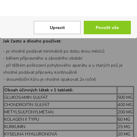
- při hojení otevřených ran i po jiných úrazech
- při špatném stavu kůže a špatné kvalitě srsti a drápů
-u psů s nadváhou
-u sportovních a pracovních psů v tréninku, v závodní sezóně, v
Upravit
Povolit vše
pracovním nasazení
Jak často a dlouho používat:
- je vhodné podávat minimálně po dobu dvou měsíců
- během přípravného a závodního období
- při těžkém poškození pohybového aparátu a u starých psů je
vhodné podávat přípravky kontinuálně
- dvouměsíční kůru je vhodné opakovat 2x ročně
Obsah účinných látek v 1 tabletě:
GLUKOSAMIN SULFÁT
500 MG
CHONDROITIN SULFÁT
400 MG
METYLSULFONYLMETAN
200 MG
KOLAGEN II TYPU
60 MG
KURKUMIN
25 MG
KYSELINA HYALURONOVÁ
20 MG