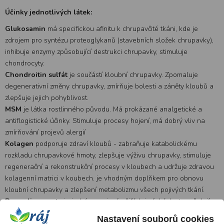
Účinky jednotlivých látek:
Glukosamin
má specifickou afinitu k chrupavčité tkáni, kde je
zdrojem pro syntézu proteoglykanů (stavebních složek chrupavky),
inhibuje enzymy způsobující destrukci chrupavky, stimuluje
chondrocyty.
Chondroitin sulfát
je součástí kloubní chrupavky. Zpomaluje
degenerativní změny chrupavky, zmírňuje bolesti a záněty kloubů a
zlepšuje jejich pohyblivost.
MSM
je látka rostlinného původu. Má prokázané analgetické a
antiflogistické účinky. Stimuluje procesy hojení, má dobrý vliv na
zmírňování projevů alergií
Kolagen
podporuje zdraví kloubů - zabraňuje katabolickému
rozkladu chrupavkové hmoty, zlepšuje výživu chrupavky, stimuluje
regenerační a rekonstrukční procesy v kloubech a udržuje zdravou
kolagenní matrici v koubech. je vhodným doplňkem pro obnovu
kloubní chrupavky a zlepšení metabolizmu všech pojivých tkání.
Boswelia serrata
je jedním z nejznámějších indických stromů. Její
extrakt působí protizánětlivě, uvolňuje ranní ztuhlost kloubů,
Nastavení souborů cookies