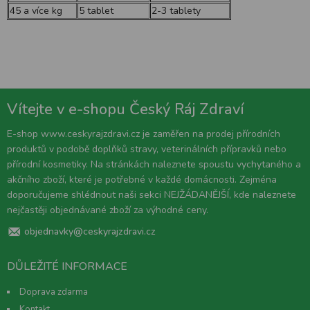
45 a více kg
5 tablet
2-3 tablety
Vítejte v e-shopu Český Ráj Zdraví
E-shop www.ceskyrajzdravi.cz je zaměřen na prodej přírodních
produktů v podobě doplňků stravy, veterinálních přípravků nebo
přírodní kosmetiky. Na stránkách naleznete spoustu vychytaného a
akčního zboží, které je potřebné v každé domácnosti. Zejména
doporučujeme shlédnout naši sekci NEJŽÁDANĚJŠÍ, kde naleznete
nejčastěji objednávané zboží za výhodné ceny.
objednavky@ceskyrajzdravi.cz
DŮLEŽITÉ INFORMACE
Doprava zdarma
Kontakt