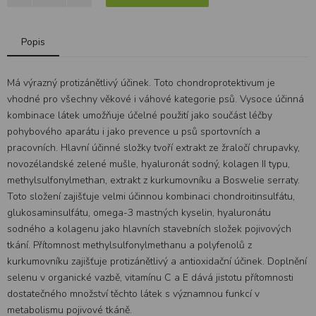
Popis
Má výrazný protizánětlivý účinek. Toto chondroprotektivum je
vhodné pro všechny věkové i váhové kategorie psů. Vysoce účinná
kombinace látek umožňuje účelné použití jako součást léčby
pohybového aparátu i jako prevence u psů sportovních a
pracovních. Hlavní účinné složky tvoří extrakt ze žraločí chrupavky,
novozélandské zelené mušle, hyaluronát sodný, kolagen II typu,
methylsulfonylmethan, extrakt z kurkumovníku a Boswelie serraty.
Toto složení zajišťuje velmi účinnou kombinaci chondroitinsulfátu,
glukosaminsulfátu, omega-3 mastných kyselin, hyaluronátu
sodného a kolagenu jako hlavních stavebních složek pojivových
tkání. Přítomnost methylsulfonylmethanu a polyfenolů z
kurkumovníku zajišťuje protizánětlivý a antioxidační účinek. Doplnění
selenu v organické vazbě, vitamínu C a E dává jistotu přítomnosti
dostatečného množství těchto látek s významnou funkcí v
metabolismu pojivové tkáně.