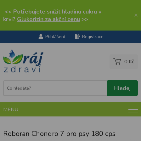
<< Potřebujete snížit hladinu cukru v
×
krvi?
Glukorizin za akční cenu
>>
Přihlášení
Registrace
0 Kč
MENU
Roboran Chondro 7 pro psy 180 cps