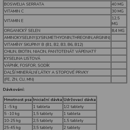
BOSWELIA SERRATA
40 MG
VITAMIN C
30 MG
12,5
VITAMIN E
MG
ORGANICKÝ SELEN
8,4 MG
AMINOKYSELINY(LYSIN,METHYONIN,THREONIN,ARGININ)
VITAMÍNY SKUPINY B (B1, B2, B3, B6, B12)
CHILIN, BIOTIN, NIACIN, PANTOTENÁT VÁPENATÝ
KYSELINA LISTOVÁ
VÁPNÍK, FOSFOR, SODÍK
DALŠÍ MINERÁLNÍ LÁTKY A STOPOVÉ PRVKY
(FE, ZN, CU, MN)
Dávkování:
Hmotnost psa
Iniciační dávka
Udržovací dávka
1 -5 kg
1 tableta
1/2 tablety
5 -10 kg
1,5 tablety
1 tableta
10-25 kg
2,5 tablety
1,5 tablety
25-45 kg
3,5 tablety
2 tablety