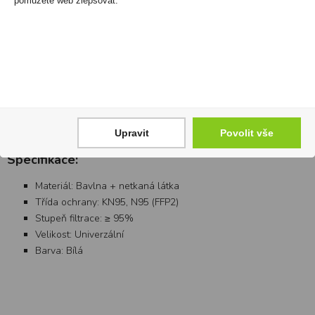
pomůžete web zlepšovat.
Upravit
Povolit vše
Specifikace:
Materiál: Bavlna + netkaná látka
Třída ochrany: KN95, N95 (FFP2)
Stupeň filtrace: ≥ 95%
Velikost: Univerzální
Barva: Bílá