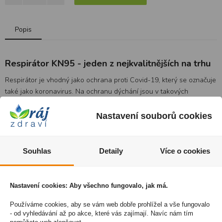
Popis
Respirátor KN95 - jeden z nejkvalitnějších na trhu
Respirátor je vhodný jako ochrana proti Covid-19, který se označuje
také jako koronavirus. Na ochranu dýchání jsou v takových
případech určeny respirátory a ochranné pomůcky s typem filtru
alespoň FFP2 nebo FFP3. Rouška s ochranným filtrem KN95
Nastavení souborů cookies
zachycuje aerosoly, prachové a smogová částice či pyl. Blokuje až
95% 0,3 mikrometru částic. Ochrana normy KN95 je doporučována
Světovou zdravotnickou organizací (WHO) jako minimálním
Souhlas
Detaily
Více o cookies
standardem ochrany.
Nastavení cookies: Aby všechno fungovalo, jak má.
Používáme cookies, aby se vám web dobře prohlížel a vše fungovalo
- od vyhledávání až po akce, které vás zajímají. Navíc nám tím