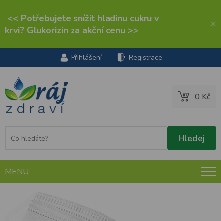
<< Potřebujete snížit hladinu cukru v
×
krvi?
Glukorizin za akční cenu
>>
Přihlášení
Registrace
0 Kč
MENU
Respirátor KN95 1 ks