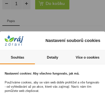
Do košíku
Popis
Pro-Kolin
Enterogenic obnovuje slizniční mukozální bariéru střev,
stimuluje střevní imunitní systém, přispívá k rovnováze
Nastavení souborů cookies
mikroorganismů ve střevě a pomáhá udržet fyziologickou hladinu
kobalaminu v séru. Tím účinně napomáhá zdravému trávení.
Souhlas
Detaily
Více o cookies
Složení:
butyrogenní alfa-glukan (odolný škrob), neaktivní kvasinky
(betaglukan a mannan-oligosacharid), MPS (mukopolysacharidový
škrob), Preplex prebiotikum (frukto-oligosacharid)
Nastavení cookies: Aby všechno fungovalo, jak má.
Doplňkové látky: stabilizátory střevní mikroflóry; Protexin
probiotikum; Enterococcus faecium (DSM 10663/NCIMB 10415)
Používáme cookies, aby se vám web dobře prohlížel a vše fungovalo
- od vyhledávání až po akce, které vás zajímají. Navíc nám tím
4b1707;2,1x1011 CFU/kg; 1x109 CFU/g
pomůžete web zlepšovat.
technologické: Křemičitan hlinitohořečnatý(E558), Preplex
prebiotikum – arabská guma nutriční: Vitamin B12 (kyanokobalamin)