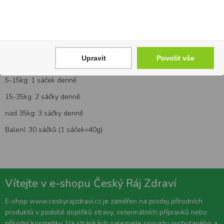
Analytické složky: hrubý protein 8%, hrubá vláknina <1%, hrubé
oleje a tuky 1%, hrubý popel 16%
Dávkování:
Podávejte ke krmivu po dobu nezbytně nutnou nebo dle
doporučení Vašeho veterinárního lékaře.
Upravit
Povolit vše
Zvíře do 5kg: 1/2 sáčku denně
5-15kg: 1 sáček denně
15-35kg: 2 sáčky denně
nad 35kg: 3 sáčky denně
Balení: 30 sáčků (1 sáček=40g)
Vítejte v e-shopu Český Ráj Zdraví
E-shop www.ceskyrajzdravi.cz je zaměřen na prodej přírodních
produktů v podobě doplňků stravy, veterinálních přípravků nebo
přírodní kosmetiky. Na stránkách naleznete spoustu vychytaného a