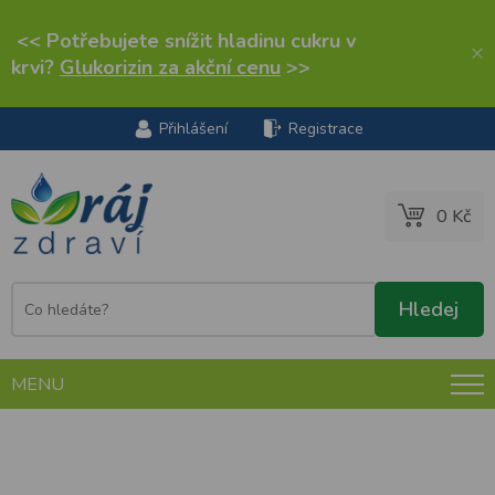
<< Potřebujete snížit hladinu cukru v
×
krvi?
Glukorizin za akční cenu
>>
Přihlášení
Registrace
0 Kč
MENU
Protexin Pro-Kolin Enterogenic pro psy a