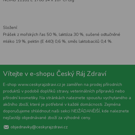
Složení:
Prášek z mořských řas 50 %, laktóza 30 %, sušené odtučněné
mléko 19 %, pektin (E 440) 0,6 %, směs laktobacilů 0,4 %.
Vítejte v e-shopu Český Ráj Zdraví
E-shop www.ceskyrajzdravi.cz je zaměřen na prodej přírodních
produktů v podobě doplňků stravy, veterinálních přípravků nebo
přírodní kosmetiky. Na stránkách naleznete spoustu vychytaného a
akčního zboží, které je potřebné v každé domácnosti. Zejména
doporučujeme shlédnout naši sekci NEJŽÁDANĚJŠÍ, kde naleznete
nejčastěji objednávané zboží za výhodné ceny.
objednavky@ceskyrajzdravi.cz