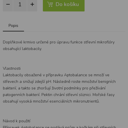
Do košíku
Popis
Doplňkové krmivo určené pro úpravu funkce střevní mikroflóry
obsahující laktobacily.
Vlastnosti
Laktobacily obsažené v přípravku Aptobalance se množí ve
střevech a snižují zdejší pH. Následně roste množství benigních
bakterií, a takto se zhoršují životní podmínky pro přežívání
patogenních bakterií. Pektin chrání střevní sliznici. Mořské řasy
obsahují vysoká množství esenciálních mikronutrientů.
Návod k použití
Přípravek Aptobalance se podává psům a kočkám při střevních