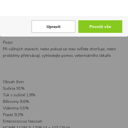
dohled dětí.
Balení: prášek 180 g (1 čajová lžička = 3 g)
Obsah živin je uváděn s přesností +/– 15 %.
Upravit
Povolit vše
Pozor
Při vážných stavech, nebo pokud se stav zvířete zhoršuje, nebo
problémy přetrvávají, vyhledejte pomoc veterinárního lékaře.
Obsah živin:
Sušina 91%
Tuk v sušině 1,8%
Bílkoviny 8,6%
Vláknina 0,5%
Popel 9,2%
Enterococcus faecium
NCIMB 11181 E 1708 14 x 107 CFU/g