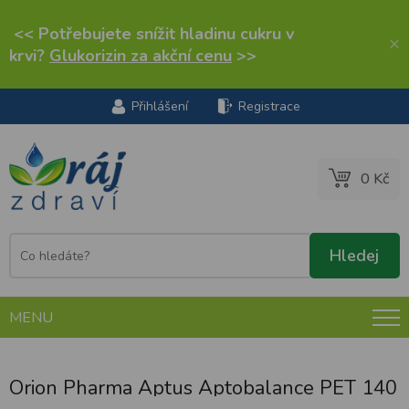
<< Potřebujete snížit hladinu cukru v
×
krvi?
Glukorizin za akční cenu
>>
Přihlášení
Registrace
0 Kč
MENU
Orion Pharma Aptus Aptobalance PET 140