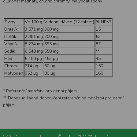
glukonát měďnatý, chlorid chromitý, molybdát sodný.
Živiny
Ve 100 g
V denní dávce (12 tablet)
% NRV*
Draslík
3 571 mg
300 mg
15
Hořčík
2 381 mg
200 mg
53
Vápník
8 274 mg
695 mg
87
Sodík
6 548 mg
550 mg
**
Měď
5 400 µg
453 µg
45
Chrom
714 µg
60 µg
150
Molybden
952 µg
80 µg
160
* Referenční množství pro denní příjem.
** Doposud žádné doporučení referenčního množství pro denní
příjem.