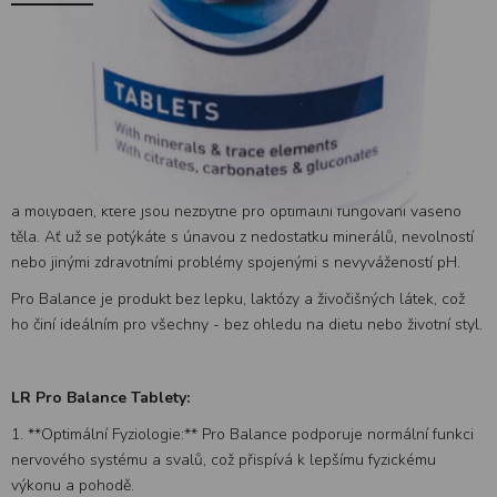
LR Pro Balance Tablety:
zásaditý doplněk stravy s minerálními
látkami a stopovými prvky . Pro Balance je speciálně navržen k
podpoře acidobazické rovnováhy vašeho těla, která je základním
stavebním kamenem zdraví a vitality.
Jedinečný přípravek LR Pro Balance je bohatý na klíčové alkalické
minerály a stopové prvky, jako je vápník, draslík, hořčík, měď, chrom
a molybden, které jsou nezbytné pro optimální fungování vašeho
těla. Ať už se potýkáte s únavou z nedostatku minerálů, nevolností
nebo jinými zdravotními problémy spojenými s nevyvážeností pH.
Pro Balance je produkt bez lepku, laktózy a živočišných látek, což
ho činí ideálním pro všechny - bez ohledu na dietu nebo životní styl.
LR Pro Balance Tablety:
1. **Optimální Fyziologie:** Pro Balance podporuje normální funkci
nervového systému a svalů, což přispívá k lepšímu fyzickému
výkonu a pohodě.