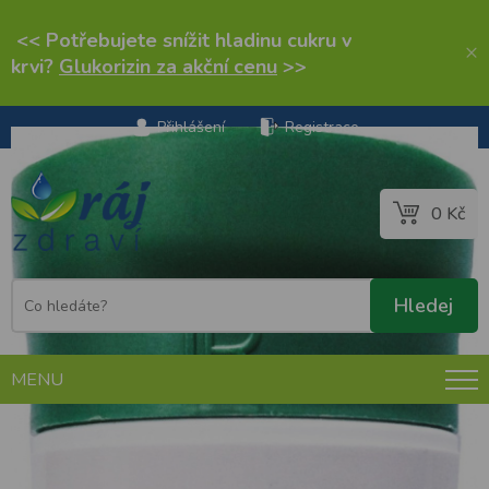
<< Potřebujete snížit hladinu cukru v
×
krvi?
Glukorizin za akční cenu
>>
Přihlášení
Registrace
0 Kč
MENU
LR Health Beauty ProBalance 360 tablet