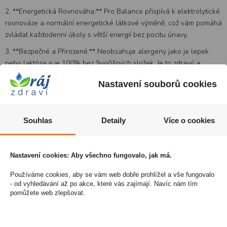
2. **Energetická Rovnováha:** Pro Balance přispívá k elektrolytické
rovnováze a normální energetické látkové výměně, což vám pomáhá
zvládat každodenní úkoly s větší energií bez pocitu únavy.
3. **Bezpečné a Přirozené:** Neobsahuje alergeny jako je lepek
nebo laktóza a je 100% bez živočišných složek. Je to zdravý a
přirozený způsob, jak podpořit svůj zdravotní stav.
Nastavení souborů cookies
4. **Bohatý na Minerály:** S vysoce koncentrovanými dávkami
důležitých minerálů a stopových prvků podporuje Pro Balance
celkovou výživu a zdravé fungování těla.
Souhlas
Detaily
Více o cookies
5. **Vstřebatelnost:** Pro Balance je bohatý na široké spektrum
organických minerálů, které jsou tělem vstřebávány s účinností až
90 %.
Nastavení cookies: Aby všechno fungovalo, jak má.
Používáme cookies, aby se vám web dobře prohlížel a vše fungovalo
- od vyhledávání až po akce, které vás zajímají. Navíc nám tím
pomůžete web zlepšovat.
obsažené látky:
Minerály a stopové prvky