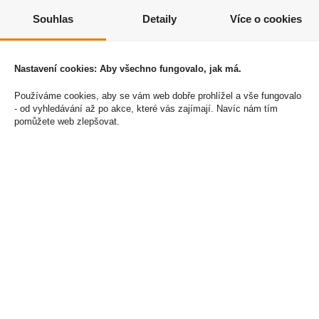
tobolky):
Souhlas
Detaily
Více o cookies
sušený oddenek Alisma
189 mg
Nastavení cookies: Aby všechno fungovalo, jak má.
Orientalis
Používáme cookies, aby se vám web dobře prohlížel a vše fungovalo
sušený kořen Atractylodis
- od vyhledávání až po akce, které vás zajímají. Navíc nám tím
189 mg
pomůžete web zlepšovat.
macrocephalae
sušený plod Cornus Officinalis
140 mg
sušený sklerocium Poria
107 mg
Cocos
sušený oddenek Cyperus
107 mg
Rotundus
sušený list Gymnema