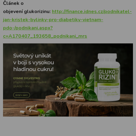
Článek o
objevení glukorizinu:
http://finance.idnes.cz/podnikatel-
jan-kristek-bylinky-pro-diabetiky-vietnam-
pdo-/podnikani.aspx?
c=A170407_193658_podnikani_mrs