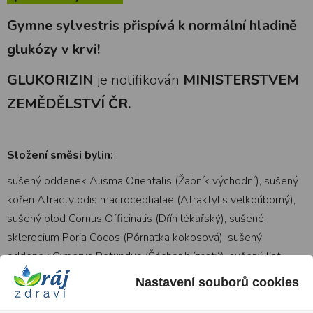
Gymne sylvestris přispívá k normální
hladině
glukózy
v krvi!
GLUKORIZIN
je notifikován
MINISTERSTVEM
ZEMĚDĚLSTVÍ ČR.
Složení směsi bylin:
sušený oddenek Alisma Orientalis (Žabník východní), sušený
kořen Atractylodis macrocephalae (Atraktylis velkoúborný),
sušený plod Cornus Officinalis (Dřín lékařský), sušené
sklerocium Poria Cocos (Pórnatka kokosová), sušený
oddenek Cyperus Rotundus (Šáchor hlíznatý), sušený list
Gymnema sylvestris (Gymnema lesní).
Nastavení souborů cookies
Obsah v jedné dávce (2