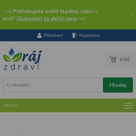
<< Potřebujete snížit hladinu cukru v
×
krvi?
Glukorizin za akční cenu
>>
Přihlášení
Registrace
0 Kč
MENU
Glukorizin 1260 tobolek cukrovka a