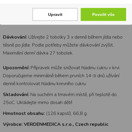
90,5 mg
sylvestris
Upravit
Povolit vše
Obal tobolky obsahuje želatinu.
Dávkování:
Užívejte 2 tobolky 3 x denně během jídla nebo
těsně po jídle. Podle potřeby můžete dávkování zvýšit.
Maximální denní dávka 27 tobolek.
Upozornění:
Přípravek může snižovat hladinu cukru v krvi.
Doporučujeme minimálně během prvních 14-ti dnů užívání
denně kontrolovat hladinu krevního cukru.
Skladování:
Na suchém a tmavém místě, při teplotě do
25oC. Ukládejte mimo dosah dětí!
Hmotnost obsahu:
(126 kapslí), 66,8 g.
Výrobce: VERDENMEDICA s.r.o., Czech republic