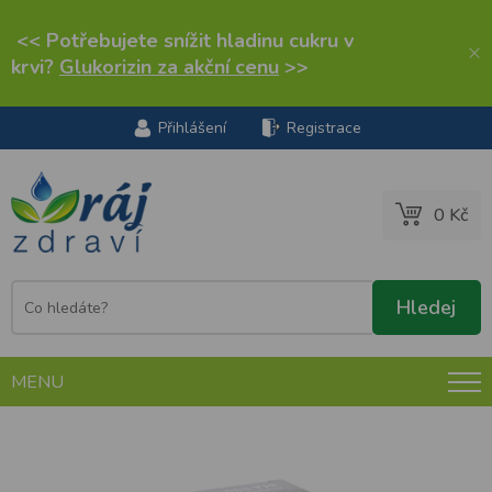
<< Potřebujete snížit hladinu cukru v
×
krvi?
Glukorizin za akční cenu
>>
Přihlášení
Registrace
0 Kč
MENU
Dia dog & Cat žvýkací tablety 6 ks