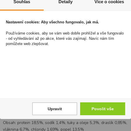
Souhlas
Detaily
Více o cookies
chrání střevní sliznici
upravují motilitu střeva
Nastavení cookies: Aby všechno fungovalo, jak má.
podporují růst a množení správné střevní mikroflóry
Používáme cookies, aby se vám web dobře prohlížel a vše fungovalo
Hroznový cukr a maltodextriny
- od vyhledávání až po akce, které vás zajímají. Navíc nám tím
pomůžete web zlepšovat.
lehce stravitelný a rychlý zdroj energie
Elektrolyty
doplnění ztrát vzniklých průjmem
Pufrové substance a přírodní organické kyseliny
brání rozvoji metabolické acidózy
Složení:
Upravit
Povolit vše
Rostlinné vedlejší produkty, cukr, maso a živočišné deriváty,
minerály, vejce a vaječné výrobky, kvasnice.
Obsah: protein 18,5%, sodík 1,4%, tuky a oleje 5,3%, draslík 0,85%,
vláknina 6,7%, chloridy 1,69%, popel 13,5%