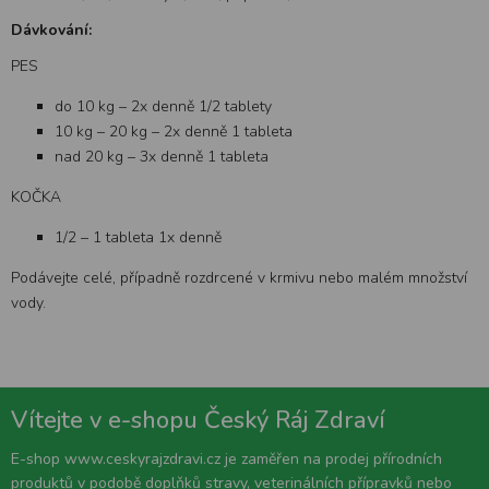
Dávkování:
PES
do 10 kg – 2x denně 1/2 tablety
10 kg – 20 kg – 2x denně 1 tableta
nad 20 kg – 3x denně 1 tableta
KOČKA
1/2 – 1 tableta 1x denně
Podávejte celé, případně rozdrcené v krmivu nebo malém množství
vody.
Vítejte v e-shopu Český Ráj Zdraví
E-shop www.ceskyrajzdravi.cz je zaměřen na prodej přírodních
produktů v podobě doplňků stravy, veterinálních přípravků nebo