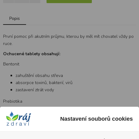
Popis
První pomoc při akutním průjmu, kterou by měl mít chovatel vždy po
ruce.
Ochucené tablety obsahují:
Bentonit
zahuštění obsahu střeva
absorpce toxinů, bakterií, virů
zastavení ztrát vody
Prebiotika
Oligosacharidy – MOS, FOS
Nastavení souborů cookies
podporují růst správné mikroflóry
brání vzniku střevní acidózy
Propektiny