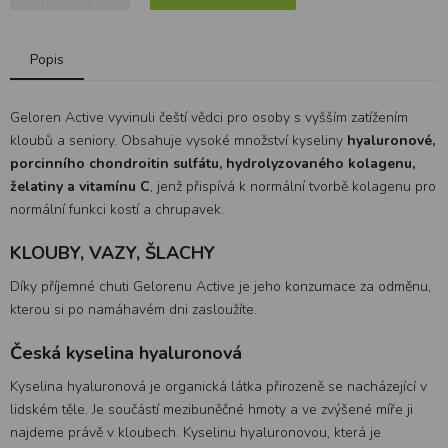
Popis
Geloren Active vyvinuli čeští vědci pro osoby s vyšším zatížením
kloubů a seniory. Obsahuje vysoké množství kyseliny
hyaluronové
,
porcinního chondroitin sulfátu, hydrolyzovaného kolagenu,
želatiny a vitamínu C
, jenž přispívá k normální tvorbě kolagenu pro
normální funkci kostí a chrupavek.
KLOUBY, VAZY, ŠLACHY
Díky příjemné chuti Gelorenu Active je jeho konzumace za odměnu,
kterou si po namáhavém dni zasloužíte.
Česká kyselina hyaluronová
Kyselina hyaluronová je organická látka přirozeně se nacházející v
lidském těle. Je součástí mezibuněčné hmoty a ve zvýšené míře ji
najdeme právě v kloubech. Kyselinu hyaluronovou, která je