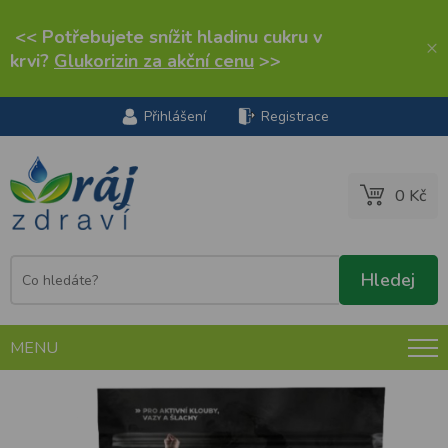
<< Potřebujete snížit hladinu cukru v
×
krvi?
Glukorizin za akční cenu
>>
Přihlášení
Registrace
0 Kč
MENU
Contipro Geloren Active mango 3 x 410 g