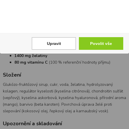
Doporučujeme opakovat 3x ročně. V případě potřeby je možné
užívat trvale.
Hlavní složky - obsah v denní dávce (3ks)
60 mg kyseliny hyaluronové
280 mg chondroitin sulfátu vepřového původu
Upravit
Povolit vše
550 mg hydrolyzovaného kolagenu
1400 mg želatiny
80 mg vitamínu C
(100 % referenční hodnoty příjmu)
Složení
Glukózo-fruktózový sirup, cukr, voda, želatina, hydrolyzovaný
kolagen, regulátor kyselosti (kyselina citrónová), chondroitin sulfát
(vepřový), kyselina askorbová, kyselina hyaluronová, přírodní aroma
(mango), barvivo (beta karoten). Povrchová úprava želé proti
slepování (kokosový olej, řepkový olej a karnaubský vosk).
Upozornění a skladování