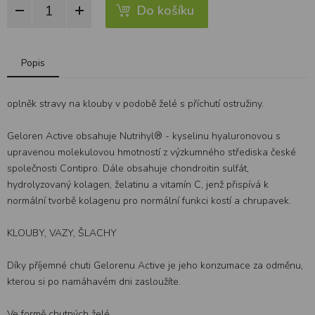
Do košíku
Popis
oplněk stravy na klouby v podobě želé s příchutí ostružiny.
Geloren Active obsahuje Nutrihyl® - kyselinu hyaluronovou s
upravenou molekulovou hmotností z výzkumného střediska české
společnosti Contipro. Dále obsahuje chondroitin sulfát,
hydrolyzovaný kolagen, želatinu a vitamín C, jenž přispívá k
normální tvorbě kolagenu pro normální funkci kostí a chrupavek.
KLOUBY, VAZY, ŠLACHY
Díky příjemné chuti Gelorenu Active je jeho konzumace za odměnu,
kterou si po namáhavém dni zasloužíte.
Ve formě chutných želé