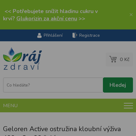
<< Potřebujete snížit hladinu cukru v
×
krvi?
Glukorizin za akční cenu
>>
Přihlášení
Registrace
0 Kč
MENU
Geloren Active ostružina kloubní výživa