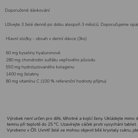
Doporučené dávkování
Užívejte 3 želé denně po dobu alespoň 3 měsíců. Doporučujeme opako
Hlavní složky - obsah v denní dávce (3ks)
60 mg kyseliny hyaluronové
280 mg chondroitin sulfátu vepřového původu
550 mg hydrolyzovaného kolagenu
1400 mg želatiny
80 mg vitamínu C (100 % referenční hodnoty příjmu)
Výrobek není určen pro děti, těhotné a kojící ženy. Ukládejte mimo
temnu při teplotě do 25 °C. Uzavírejte sáček proti vysychání tablet
Vyrobeno v ČR. Uvnitř želé se mohou objevit bílé krystaly cukru, jd