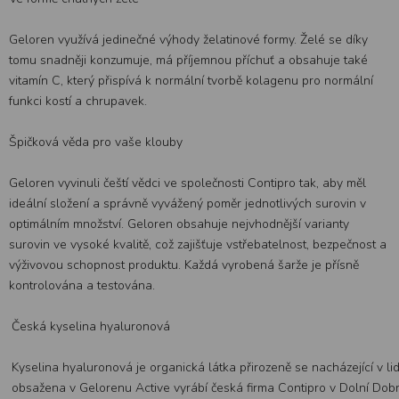
Geloren využívá jedinečné výhody želatinové formy. Želé se díky
tomu snadněji konzumuje, má příjemnou příchuť a obsahuje také
vitamín C, který přispívá k normální tvorbě kolagenu pro normální
funkci kostí a chrupavek.
Špičková věda pro vaše klouby
Geloren vyvinuli čeští vědci ve společnosti Contipro tak, aby měl
ideální složení a správně vyvážený poměr jednotlivých surovin v
optimálním množství. Geloren obsahuje nejvhodnější varianty
surovin ve vysoké kvalitě, což zajišťuje vstřebatelnost, bezpečnost a
výživovou schopnost produktu. Každá vyrobená šarže je přísně
kontrolována a testována.
Česká kyselina hyaluronová
Kyselina hyaluronová je organická látka přirozeně se nacházející v l
obsažena v Gelorenu Active vyrábí česká firma Contipro v Dolní Dob