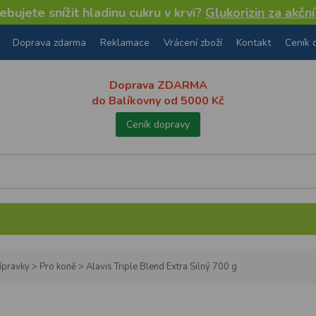
bujete snížit hladinu cukru v krvi?
Glukorizin za akčn
Doprava zdarma
Reklamace
Vrácení zboží
Kontakt
Ceník 
Doprava ZDARMA
do Balíkovny od 5000 Kč
Ceník dopravy
řípravky
>
Pro koně
>
Alavis Triple Blend Extra Silný 700 g