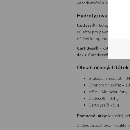
vasodilatační a antiedematózn
Hydrolyzované kolag
Collyss
® - kolagen typu I v 
důležitý pro pevnost šlach a
čištěný kolagenový hydrolyzá
Cartidyss
® - kolagen typu II
tlaku. Cartidyss® je čištěný
Obsah účinných látek 
Glukosamin sulfát – 3
Chondroitin sulfát – 1
MSM – Methylsulfonyl­
Collyss® - 3,4 g
Cartidyss® - 5 g
Pomocné látky:
Jablečný pek
Z důvodu zachování kvality p