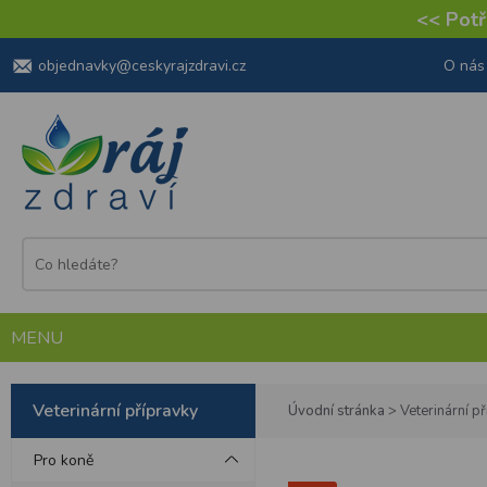
<< Potře
objednavky@ceskyrajzdravi.cz
O nás
MENU
Veterinární přípravky
Úvodní stránka
>
Veterinární p
Pro koně