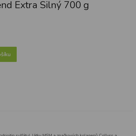
end Extra Silný 700 g
šíku
drioitin sulfátu), látky MSM a značkových kolagenů Collyss a