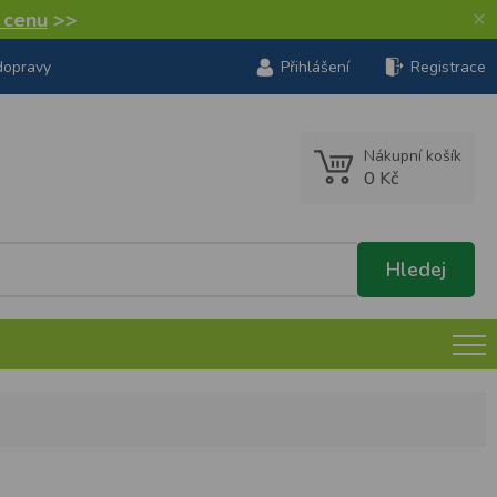
×
í cenu
>>
dopravy
Přihlášení
Registrace
Nákupní košík
0 Kč