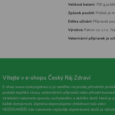
Velikost balení:
700 g práš
Způsob použití:
Prášek je mo
Délka užívání:
Přípravek pod
Výrobce:
Patron ca, s.r.o., 
Veterinární přípravek je s
Vítejte v e-shopu Český Ráj Zdraví
E-shop www.ceskyrajzdravi.cz je zaměřen na prodej přírodních produ
podobě doplňků stravy, veterinálních přípravků nebo přírodní kosmeti
stránkách naleznete spoustu vychytaného a akčního zboží, které je 
každé domácnosti. Zejména doporučujeme shlédnout naši sekci
NEJŽÁDANĚJŠÍ, kde naleznete nejčastěji objednávané zboží za výhod