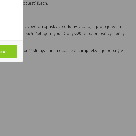
řečí a také bolestí šlach.
ou šlachy a vazivové chrupavky. Je odolný v tahu, a proto je velmi
e v kostech a kůži. Kolagen typu I Collyss® je patentově vyráběný
en typu II je součástí hyalinní a elastické chrupavky a je odolný v
vše