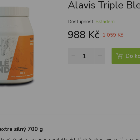
Alavis Triple Bl
Dostupnost:
Skladem
988 Kč
1 059 Kč
Do ko
xtra silný 700 g
 koně. Kombinace chondroprotektivních látek (glukosamin sulfátu a chon