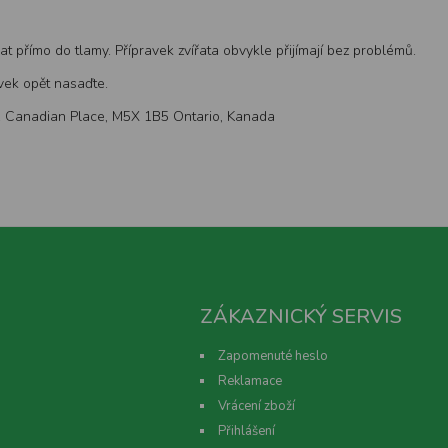
přímo do tlamy. Přípravek zvířata obvykle přijímají bez problémů.
vek opět nasaďte.
1st. Canadian Place, M5X 1B5 Ontario, Kanada
ZÁKAZNICKÝ SERVIS
Zapomenuté heslo
Reklamace
Vrácení zboží
Přihlášení