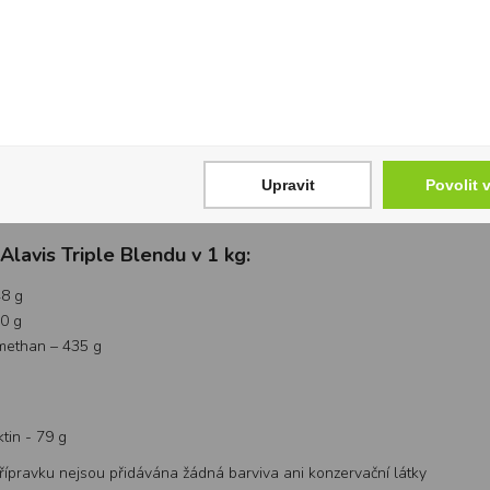
í účinek. Má své uplatnění také při odstranění bolestí svalů, svalových k
eny Collyss® a Cartidyss®
nejvyšší kvalitě – se vyskytuje v silně zatěžovaných strukturách, jako js
 tím i pro zpevnění pohybového aparátu. Tento kolagen se dále vyskytuj
t získávaný z chrupavek mořských ryb.
 v nejvyšší kvalitě – udržuje tvar chrupavky a brání její deformaci. Kolag
Upravit
Povolit 
 kolagenový hydrolyzát získávaný z chrupavek rejnoků.
Alavis Triple Blendu v 1 kg:
48 g
30 g
methan – 435 g
tin - 79 g
řípravku nejsou přidávána žádná barviva ani konzervační látky