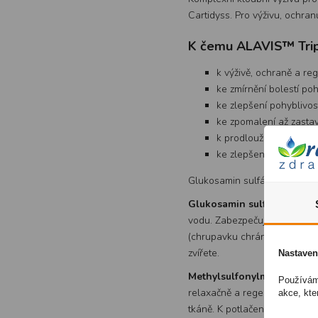
Cartidyss. Pro výživu, ochra
K čemu ALAVIS™ Triple
k výživě, ochraně a re
ke zmírnění bolestí p
ke zlepšení pohyblivost
ke zpomalení až zasta
k prodloužení aktivního
ke zlepšení celkové zd
Glukosamin sulfát, Chondroi
Glukosamin sulfát a chondr
vodu. Zabezpečuje tak správn
(chrupavku chránícím) působen
zvířete.
Nastaven
Methylsulfonylmethan - 
Používáme
relaxačně a regeneračně na s
akce, kte
tkáně. K potlačení bolesti je