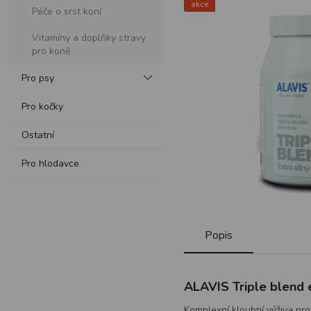
akce
Péče o srst koní
Vitamíny a doplňky stravy
pro koně
Pro psy
Pro kočky
Ostatní
Pro hlodavce
Popis
ALAVIS Triple blend e
Komplexní kloubní výživa pro