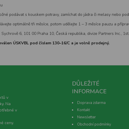
ku
žné podávat s kouskem potravy, zamíchat do jádra či melasy nebo podat 
ávejte optimálně tři měsíce, potom udělejte 1 – 3 měsíce pauzu a přípra
Na Sychrově 6, 101 00 Praha 10, Česká republika, divize Partners Inc., 
chválen ÚSKVBL pod číslem 130–16/C a je volně prodejný.
DŮLEŽITÉ
INFORMACE
ktů v
Doprava zdarma
ky. Na
potřebné v
Kontakt
Newsletter
né ceny.
Obchodní podmínky