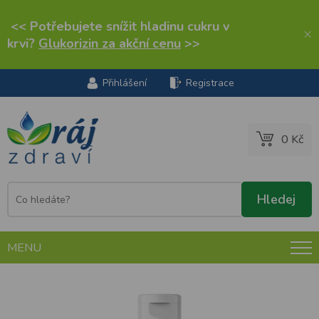
<< Potřebujete snížit hladinu cukru v
×
krvi?
Glukorizin za akční cenu
>>
Přihlášení
Registrace
0 Kč
MENU
Alavis Extra Šetrný Šampon 250 ml