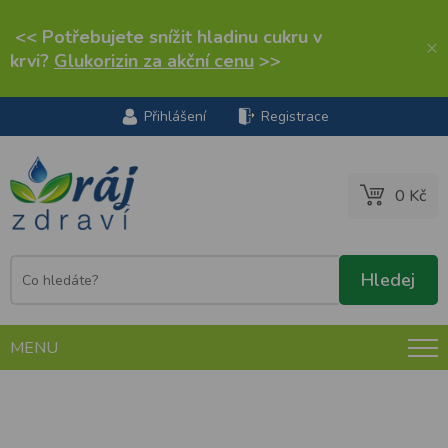
<< Potřebujete snížit hladinu cukru v
×
krvi?
Glukorizin za akční cenu
>>
Přihlášení
Registrace
0 Kč
MENU
Abilar VET pryskyřičná mast 10ml