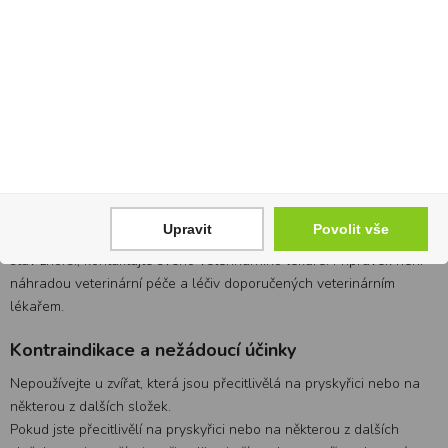
že se poranění zvětšují, což je běžný efekt, který hojení nezpomaluje.
Pokuste se zabránit olizování postiženého místa zvířetem, protože
jeho sliny zpomalují hojení. V případě potřeby použijte ochranný
límec.
V používání masti Abilar VET je třeba pokračovat, dokud se kožní
léze nebo rána nezahojí. Doba potřebná k ošetření postižených míst
se může pohybovat od několika dnů až po několik týdnů v závislosti
například na hloubce rány. V případě závažnějších lézí je vhodné
vyhledat odborné ošetření u veterinárního lékaře.
Upravit
Povolit vše
Pokud nedochází ke zlepšení zdravotního stavu nebo se zdravotní
stav zhorší, kontaktujte svého veterinárního lékaře. Přípravek není
náhradou veterinární péče a léčiv doporučených veterinárním
lékařem.
Kontraindikace a nežádoucí účinky
Nepoužívejte u zvířat, která jsou přecitlivělá na pryskyřici nebo na
některou z dalších složek.
Pokud jste přecitlivělí na pryskyřici nebo na některou z dalších