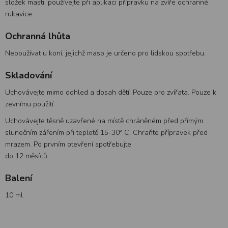
složek masti, používejte při aplikaci přípravku na zvíře ochranné
rukavice.
Ochranná lhůta
Nepoužívat u koní, jejichž maso je určeno pro lidskou spotřebu.
Skladování
Uchovávejte mimo dohled a dosah dětí. Pouze pro zvířata. Pouze k
zevnímu použití.
Uchovávejte těsně uzavřené na místě chráněném před přímým
slunečním zářením při teplotě 15-30° C. Chraňte přípravek před
mrazem. Po prvním otevření spotřebujte
do 12 měsíců.
Balení
10 ml