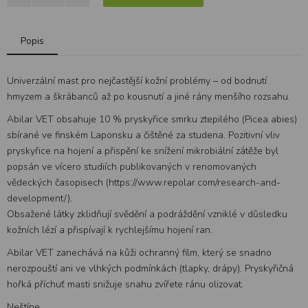
Popis
Univerzální mast pro nejčastější kožní problémy – od bodnutí
hmyzem a škrábanců až po kousnutí a jiné rány menšího rozsahu.
Abilar VET obsahuje 10 % pryskyřice smrku ztepilého (Picea abies)
sbírané ve finském Laponsku a čištěné za studena. Pozitivní vliv
pryskyřice na hojení a přispění ke snížení mikrobiální zátěže byl
popsán ve vícero studiích publikovaných v renomovaných
vědeckých časopisech (https://www.repolar.com/research-and-
development/).
Obsažené látky zklidňují svědění a podráždění vzniklé v důsledku
kožních lézí a přispívají k rychlejšímu hojení ran.
Abilar VET zanechává na kůži ochranný film, který se snadno
nerozpouští ani ve vlhkých podmínkách (tlapky, drápy). Pryskyřičná
hořká příchuť masti snižuje snahu zvířete ránu olizovat.
Neštípe.