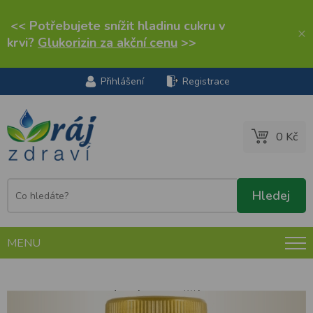
<< Potřebujete snížit hladinu cukru v
×
krvi?
Glukorizin za akční cenu
>>
Přihlášení
Registrace
0 Kč
MENU
Vitaharmony Vápník & hořčík & zinek, 120