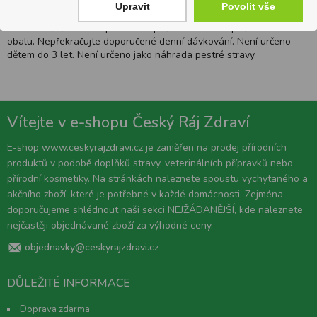
Upravit
Povolit vše
Upozornění :
Obsah začněte užívat pouze z nepoškozeného bezpečnostního
obalu. Nepřekračujte doporučené denní dávkování. Není určeno
dětem do 3 let. Není určeno jako náhrada pestré stravy.
Vítejte v e-shopu Český Ráj Zdraví
E-shop www.ceskyrajzdravi.cz je zaměřen na prodej přírodních
produktů v podobě doplňků stravy, veterinálních přípravků nebo
přírodní kosmetiky. Na stránkách naleznete spoustu vychytaného a
akčního zboží, které je potřebné v každé domácnosti. Zejména
doporučujeme shlédnout naši sekci NEJŽÁDANĚJŠÍ, kde naleznete
nejčastěji objednávané zboží za výhodné ceny.
objednavky@ceskyrajzdravi.cz
DŮLEŽITÉ INFORMACE
Doprava zdarma